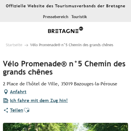
Aller
Offizielle Website des Tourismusverbands der Bretagne
au
contenu
Pressebereich
Touristik
principal
Startseite
Vélo Promenade® n°5 Chemin des grands chênes
Vélo Promenade® n°5 Chemin des
grands chênes
2 Place de l'hôtel de Ville, 35019 Bazouges-la-Pérouse
Anfahrt
Ich fahre mit dem Zug hin!
Ajouter aux favoris
Teilen