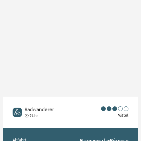
Orte von Interesse
Radwanderer
Mittel
2Uhr
Abfahrt
Bazouges-la-Pérouse