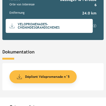
Praktische Informationen
Orte von Interesse
6
Entfernung
24.0 km
Dokumentation
VELOPROMENADE5-
Mit GP
CHEMINDESGRANDSCHENES
Dokumentation
Dépliant Vélopromenade n°5
Orte von Interesse