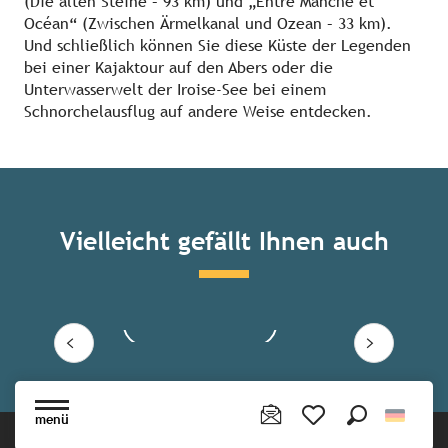
(Die alten Steine – 93 km) und „Entre Manche et
Océan“ (Zwischen Ärmelkanal und Ozean – 33 km).
Und schließlich können Sie diese Küste der Legenden
bei einer Kajaktour auf den Abers oder die
Unterwasserwelt der Iroise-See bei einem
Schnorchelausflug auf andere Weise entdecken.
Wan
Vielleicht gefällt Ihnen auch
Die Rosa-Granit-Küste
Mehr erfahren
menü
Suche
Voir les favoris