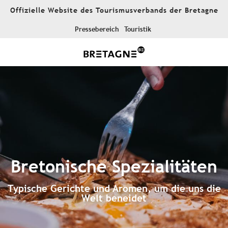
Aller
Offizielle Website des Tourismusverbands der Bretagne
au
contenu
Pressebereich
Touristik
principal
Bretonische Spezialitäten
Typische Gerichte und Aromen, um die uns die
Welt beneidet