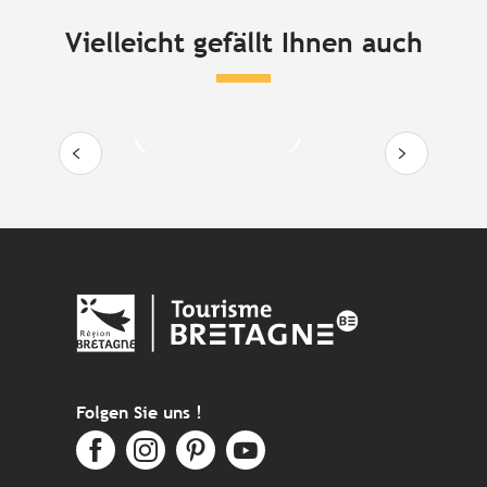
Entde
Vielleicht gefällt Ihnen auch
Mit der Familie auf dem Bauernhof
Mehr erfahren
Folgen Sie uns !