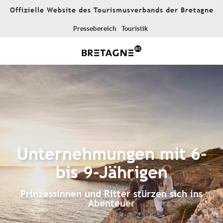
Aller
Offizielle Website des Tourismusverbands der Bretagne
au
contenu
Pressebereich
Touristik
principal
Unternehmungen mit 6-
bis 9-Jährigen
Prinzessinnen und Ritter stürzen sich ins
Abenteuer