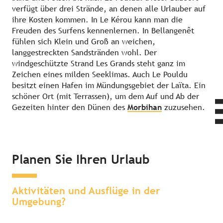
verfügt über drei Strände, an denen alle Urlauber auf
ihre Kosten kommen. In Le Kérou kann man die
Freuden des Surfens kennenlernen. In Bellangenêt
fühlen sich Klein und Groß an weichen,
langgestreckten Sandstränden wohl. Der
windgeschützte Strand Les Grands steht ganz im
Zeichen eines milden Seeklimas. Auch Le Pouldu
besitzt einen Hafen im Mündungsgebiet der Laïta. Ein
schöner Ort (mit Terrassen), um dem Auf und Ab der
Gezeiten hinter den Dünen des
Morbihan
zuzusehen.
Planen Sie Ihren Urlaub
Sehenswertes & Erlebnisse in der
Übernachten in der Umgebung
Umgebung
Aktivitäten und Ausflüge in der
Umgebung?