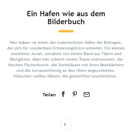
Kurz und bündig
Ein Hafen wie aus dem
Bilderbuch
Entdecken
Planen Sie Ihren Urlaub
In der Umgebung
Hier haben wir einen der malerischsten Häfen der Bretagne,
der sich für wunderbare Erinnerungsfotos anbietet. Ein kleines
maritimes Juwel, umrahmt von einem Band aus Tälern und
Obstgärten. Alles hier scheint einem Traum entnommen: die
feschen Fischerboote, die Steinhäuser mit ihren Reetdächern
und die terrassenförmig an den Ufern angeordneten,
hübschen weißen Häuser, die gestreiften Leuchttürme…
Teilen