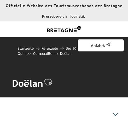
Aller
Offizielle Website des Tourismusverbands der Bretagne
au
contenu
Pressebereich
Touristik
principal
Anfahrt
Startseite
Reiseziele
Die 10 Reiseziele
Quimper Cornouaille
Doëlan
Doëlan
Ajouter aux favori