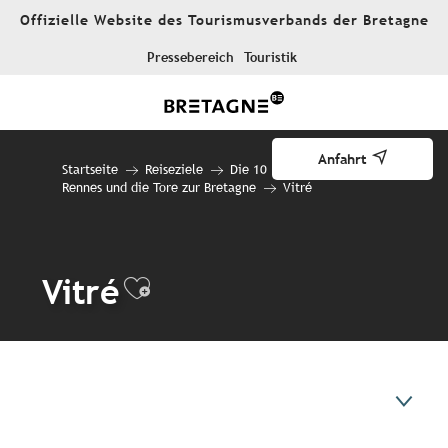
Aller
Offizielle Website des Tourismusverbands der Bretagne
au
contenu
Pressebereich
Touristik
principal
Anfahrt
Startseite
Reiseziele
Die 10 Reiseziele
Rennes und die Tore zur Bretagne
Vitré
Vitré
Ajouter aux favoris