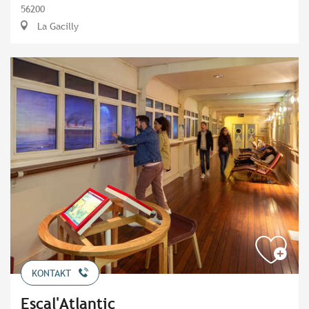
56200
La Gacilly
KONTAKT
Escal'Atlantic