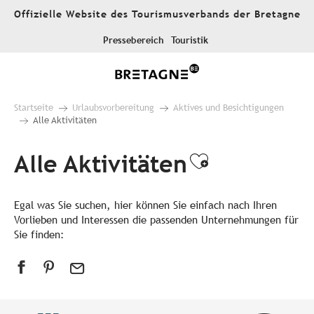
Aller
Offizielle Website des Tourismusverbands der Bretagne
au
contenu
Pressebereich
Touristik
principal
Startseite
Urlaubsvorbereitung
Aktives und Besichtigungen
Alle Aktivitäten
Alle Aktivitäten
Ajouter aux
Egal was Sie suchen, hier können Sie einfach nach Ihren
Vorlieben und Interessen die passenden Unternehmungen für
Sie finden: