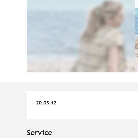
20.03.12
20.03.12
Service