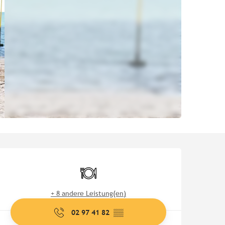
Öffnungszeiten & Kontaktd
Restaurant
+ 8 andere Leistung(en)
02 97 41 82
▒▒