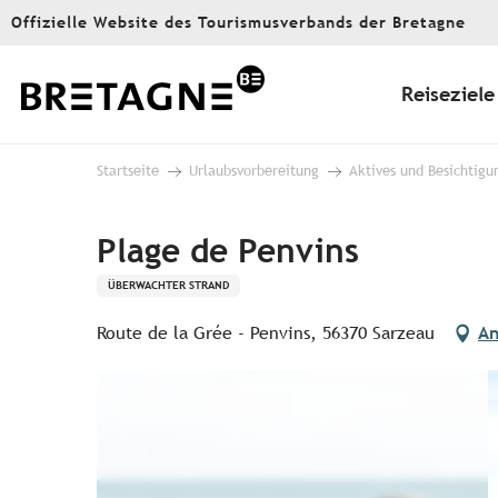
Aller
Offizielle Website des Tourismusverbands der Bretagne
au
contenu
principal
Reiseziele
Startseite
Urlaubsvorbereitung
Aktives und Besichtigu
Plage de Penvins
ÜBERWACHTER STRAND
Route de la Grée - Penvins, 56370 Sarzeau
An