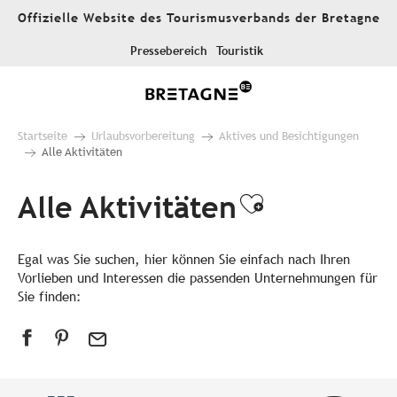
Aller
Offizielle Website des Tourismusverbands der Bretagne
au
contenu
Pressebereich
Touristik
principal
Startseite
Urlaubsvorbereitung
Aktives und Besichtigungen
Alle Aktivitäten
Alle Aktivitäten
Ajouter aux
Egal was Sie suchen, hier können Sie einfach nach Ihren
Vorlieben und Interessen die passenden Unternehmungen für
Sie finden: