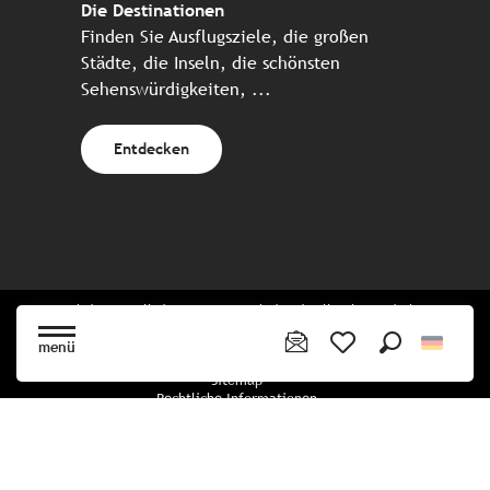
Die Destinationen
Finden Sie Ausflugsziele, die großen
Städte, die Inseln, die schönsten
Sehenswürdigkeiten, ...
Entdecken
Website erstellt in Zusammenarbeit mit allen bretonischen
Tourismuspartnern
menü
Suche
Voir les favoris
Sitemap
Rechtliche Informationen
Vertraulichkeitsrichtlinien
Cookie-Richtlinie
Cookie Einstellungen
Buchungsbedingungen