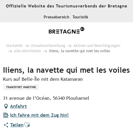
Aller
Offizielle Website des Tourismusverbands der Bretagne
au
contenu
Pressebereich
Touristik
principal
Startseite
Urlaubsvorbereitung
Aktives und Besichtigungen
Alle Aktivitäten
Iliens, la navette qui met les voiles
Iliens, la navette qui met les voiles
Kurs auf Belle-Île mit dem Katamaran
TRANSPORT MARITIME
31 avenue de l’Océan, 56340 Plouharnel
Anfahrt
Ich fahre mit dem Zug hin!
Ajouter aux favoris
Teilen