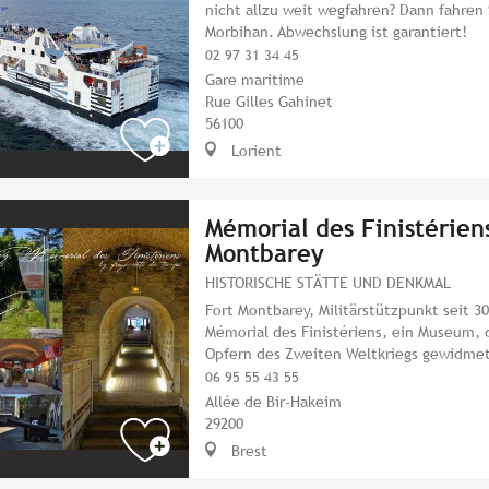
nicht allzu weit wegfahren? Dann fahren 
Morbihan. Abwechslung ist garantiert!
02 97 31 34 45
Gare maritime
Rue Gilles Gahinet
56100
Lorient
Mémorial des Finistériens
Montbarey
HISTORISCHE STÄTTE UND DENKMAL
Fort Montbarey, Militärstützpunkt seit 3
Mémorial des Finistériens, ein Museum, 
Opfern des Zweiten Weltkriegs gewidmet
06 95 55 43 55
Allée de Bir-Hakeim
29200
Brest