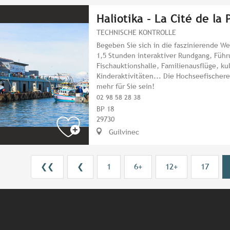
Haliotika - La Cité de la
TECHNISCHE KONTROLLE
Begeben Sie sich in die faszinierende We
1,5 Stunden interaktiver Rundgang, Führ
Fischauktionshalle, Familienausflüge, k
Kinderaktivitäten... Die Hochseefischer
mehr für Sie sein!
02 98 58 28 38
BP 18
29730
Guilvinec
❮❮
❮
1
6+
12+
17