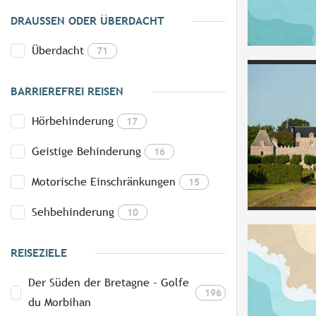
DRAUSSEN ODER ÜBERDACHT
Überdacht
71
BARRIEREFREI REISEN
Hörbehinderung
17
Geistige Behinderung
16
Motorische Einschränkungen
15
Sehbehinderung
10
REISEZIELE
Der Süden der Bretagne - Golfe
196
du Morbihan