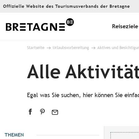
Aller
Offizielle Website des Tourismusverbands der Bretagne
au
contenu
principal
Reiseziele
Startseite
Urlaubsvorbereitung
Aktives und Besichtigu
Alle Aktivitä
Egal was Sie suchen, hier können Sie einf
THEMEN