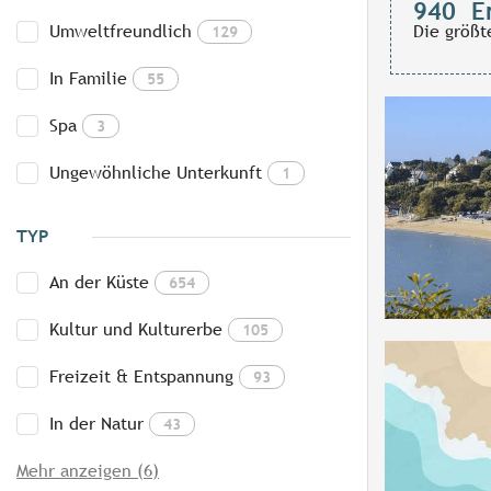
940
E
Umweltfreundlich
Die größt
129
In Familie
55
Spa
3
Ungewöhnliche Unterkunft
1
TYP
An der Küste
654
Kultur und Kulturerbe
105
Freizeit & Entspannung
93
In der Natur
43
Mehr anzeigen (6)