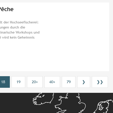
 Pêche
lt der Hochseefischerei:
ungen durch die
ulinarische Workshops und
ei wird kein Geheimnis
18
19
20+
40+
79
❯
❯❯