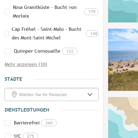
Rosa Granitküste - Bucht von
179
Morlaix
Cap Fréhel - Saint-Malo - Bucht
148
des Mont-Saint-Michel
Quimper Cornouaille
132
Mehr anzeigen (10)
STÄDTE
DIENSTLEISTUNGEN
Barrierefrei
360
WC
275