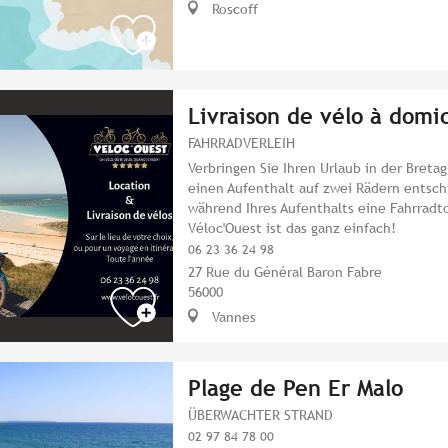
Roscoff
Livraison de vélo à domic
FAHRRADVERLEIH
Verbringen Sie Ihren Urlaub in der Breta
einen Aufenthalt auf zwei Rädern entsc
während Ihres Aufenthalts eine Fahrradto
Véloc'Ouest ist das ganz einfach!
06 23 36 24 98
27 Rue du Général Baron Fabre
56000
Vannes
Plage de Pen Er Malo
ÜBERWACHTER STRAND
02 97 84 78 00