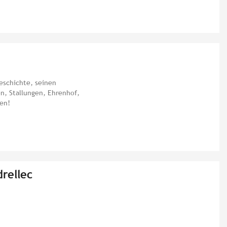
Geschichte, seinen
n, Stallungen, Ehrenhof,
en!
drellec