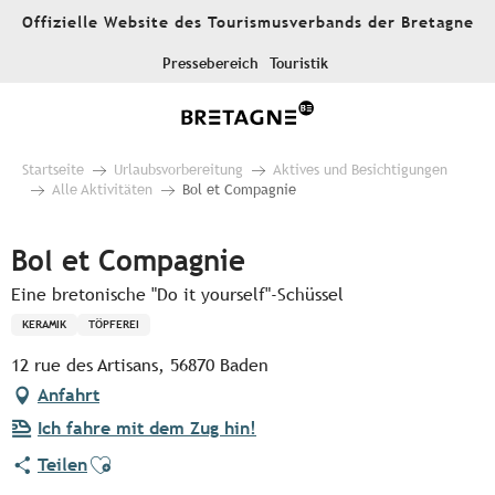
Aller
Offizielle Website des Tourismusverbands der Bretagne
au
contenu
Pressebereich
Touristik
principal
Startseite
Urlaubsvorbereitung
Aktives und Besichtigungen
Alle Aktivitäten
Bol et Compagnie
Bol et Compagnie
Eine bretonische "Do it yourself"-Schüssel
KERAMIK
TÖPFEREI
12 rue des Artisans, 56870 Baden
Anfahrt
Ich fahre mit dem Zug hin!
Ajouter aux favoris
Teilen