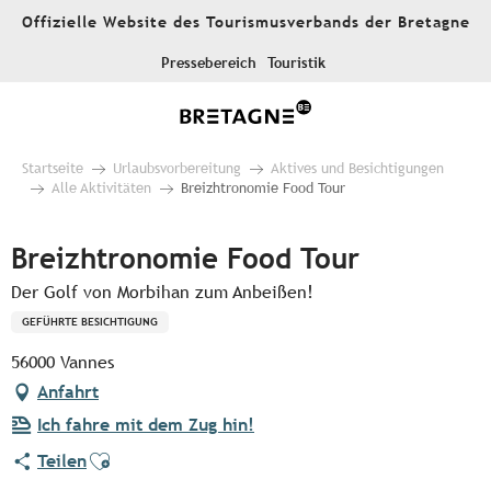
Aller
Offizielle Website des Tourismusverbands der Bretagne
au
contenu
Pressebereich
Touristik
principal
Startseite
Urlaubsvorbereitung
Aktives und Besichtigungen
Alle Aktivitäten
Breizhtronomie Food Tour
Breizhtronomie Food Tour
Der Golf von Morbihan zum Anbeißen!
GEFÜHRTE BESICHTIGUNG
56000 Vannes
Anfahrt
Ich fahre mit dem Zug hin!
Ajouter aux favoris
Teilen