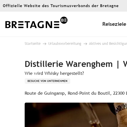
Aller
Offizielle Website des Tourismusverbands der Bretagne
au
contenu
principal
Reiseziele
Startseite
Urlaubsvorbereitung
Aktives und Besichtigu
Distillerie Warenghem | 
Wie wird Whisky hergestellt?
BESUCHE VON UNTERNEHMEN
Route de Guingamp, Rond-Point du Boutil, 22300 