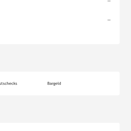
—
—
stschecks
Bargeld