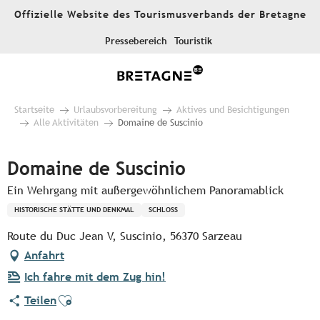
Aller
Offizielle Website des Tourismusverbands der Bretagne
au
contenu
Pressebereich
Touristik
principal
Startseite
Urlaubsvorbereitung
Aktives und Besichtigungen
Alle Aktivitäten
Domaine de Suscinio
Domaine de Suscinio
Ein Wehrgang mit außergewöhnlichem Panoramablick
HISTORISCHE STÄTTE UND DENKMAL
SCHLOSS
Route du Duc Jean V, Suscinio, 56370 Sarzeau
Anfahrt
Ich fahre mit dem Zug hin!
Ajouter aux favoris
Teilen