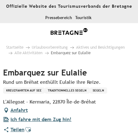
Aller
Offizielle Website des Tourismusverbands der Bretagne
au
contenu
Pressebereich
Touristik
principal
Startseite
Urlaubsvorbereitung
Aktives und Besichtigungen
Alle Aktivitäten
Embarquez sur Eulalie
Embarquez sur Eulalie
Rund um Bréhat enthüllt Eulalie ihre Reize.
KREUZFAHRTEN AUF SEE
TRADITIONNELLES SEGELN
SEGELN
L'Allegoat - Kermaria, 22870 Île-de-Bréhat
Anfahrt
Ich fahre mit dem Zug hin!
Ajouter aux favoris
Teilen