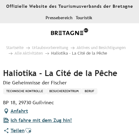
Aller
Offizielle Website des Tourismusverbands der Bretagne
au
contenu
Pressebereich
Touristik
principal
Startseite
Urlaubsvorbereitung
Aktives und Besichtigungen
Alle Aktivitäten
Haliotika - La Cité de la Pêche
Haliotika - La Cité de la Pêche
Die Geheimnisse der Fischer
TECHNISCHE KONTROLLE
BESUCHERZENTRUM
BERUF
BP 18, 29730 Guilvinec
Anfahrt
Ich fahre mit dem Zug hin!
Ajouter aux favoris
Teilen