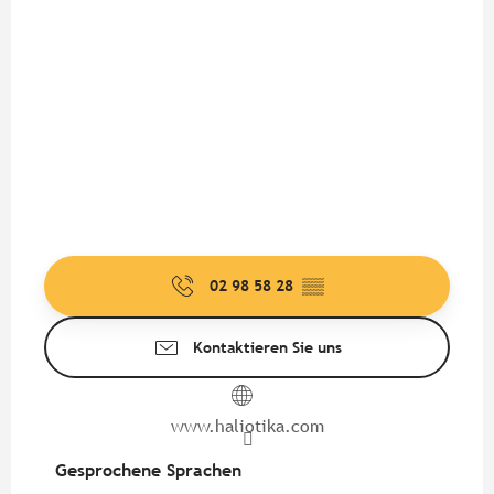
02 98 58 28
▒▒
Kontaktieren Sie uns
www.haliotika.com
Gesprochene Sprachen
Gesprochene Sprachen