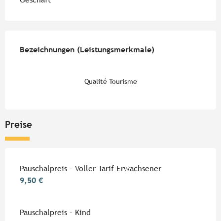
Leistungensmöglichkeiten
Bezeichnungen (Leistungsmerkmale)
Bezeichnungen (Leistungsmerkmale)
Qualité Tourisme
Preise
Preise 2026
Pauschalpreis - Voller Tarif Erwachsener
9,50 €
Pauschalpreis - Kind