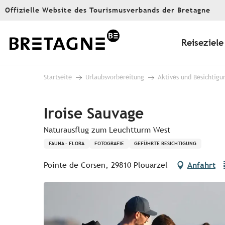
Aller
Offizielle Website des Tourismusverbands der Bretagne
au
contenu
principal
Reiseziele
Startseite
Urlaubsvorbereitung
Aktives und Besichtigu
Iroise Sauvage
Naturausflug zum Leuchtturm West
FAUNA - FLORA
FOTOGRAFIE
GEFÜHRTE BESICHTIGUNG
Pointe de Corsen, 29810 Plouarzel
Anfahrt