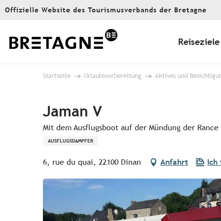
Aller
Offizielle Website des Tourismusverbands der Bretagne
au
contenu
principal
Reiseziele
Startseite
Urlaubsvorbereitung
Aktives und Besichtigu
Jaman V
Mit dem Ausflugsboot auf der Mündung der Rance
AUSFLUGSDAMPFER
6, rue du quai, 22100 Dinan
Anfahrt
Ich