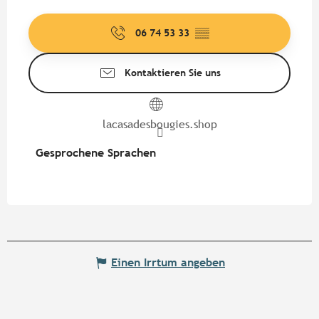
06 74 53 33
▒▒
Kontaktieren Sie uns
lacasadesbougies.shop
Gesprochene Sprachen
Gesprochene Sprachen
Einen Irrtum angeben