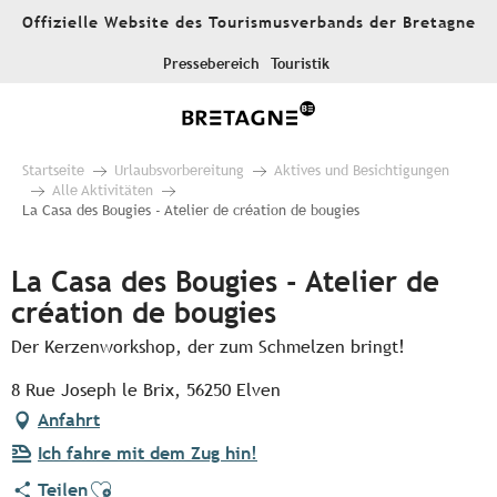
Aller
Offizielle Website des Tourismusverbands der Bretagne
au
contenu
Pressebereich
Touristik
principal
Startseite
Urlaubsvorbereitung
Aktives und Besichtigungen
Alle Aktivitäten
La Casa des Bougies - Atelier de création de bougies
La Casa des Bougies - Atelier de
création de bougies
Der Kerzenworkshop, der zum Schmelzen bringt!
8 Rue Joseph le Brix, 56250 Elven
Anfahrt
Ich fahre mit dem Zug hin!
Ajouter aux favoris
Teilen