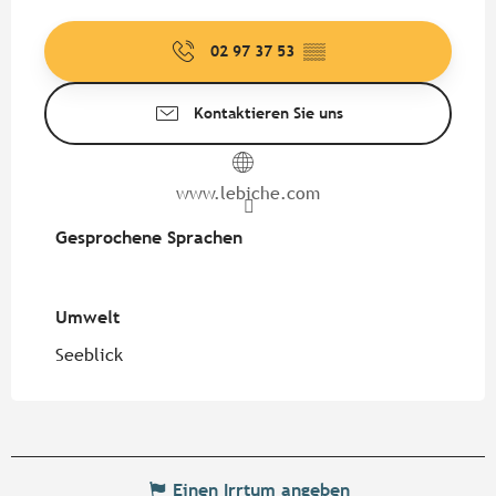
02 97 37 53
▒▒
Kontaktieren Sie uns
www.lebiche.com
Gesprochene Sprachen
Gesprochene Sprachen
Umwelt
Umwelt
Seeblick
Einen Irrtum angeben