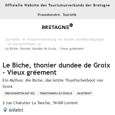
Aller
Offizielle Website des Tourismusverbands der Bretagne
au
contenu
Pressebereich
Touristik
principal
Startseite
Urlaubsvorbereitung
Aktives und Besichtigungen
Alle Aktivitäten
Le Biche, thonier dundee de Groix - Vieux gréement
Le Biche, thonier dundee de Groix
- Vieux gréement
Ein Mythos: die Biche, das letzte Thunfischerboot von
Groix
KREUZFAHRTEN AUF SEE
TRADITIONNELLES SEGELN
KAJÜTBOOT
2 rue Chalutier La Tanche, 56100 Lorient
Anfahrt