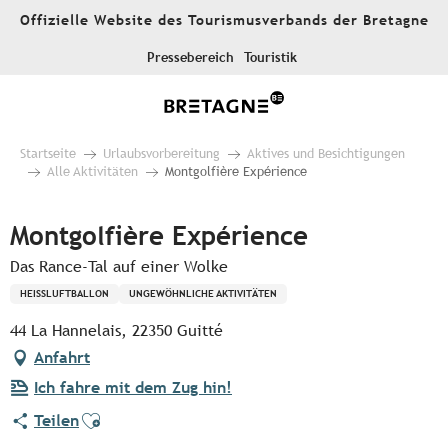
Aller
Offizielle Website des Tourismusverbands der Bretagne
au
contenu
Pressebereich
Touristik
principal
Startseite
Urlaubsvorbereitung
Aktives und Besichtigungen
Alle Aktivitäten
Montgolfière Expérience
Montgolfière Expérience
Das Rance-Tal auf einer Wolke
HEISSLUFTBALLON
UNGEWÖHNLICHE AKTIVITÄTEN
44 La Hannelais, 22350 Guitté
Anfahrt
Ich fahre mit dem Zug hin!
Ajouter aux favoris
Teilen