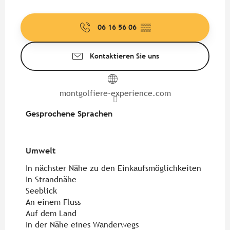
06 16 56 06
▒▒
Kontaktieren Sie uns
montgolfiere-experience.com
Gesprochene Sprachen
Gesprochene Sprachen
Umwelt
Umwelt
In nächster Nähe zu den Einkaufsmöglichkeiten
In Strandnähe
Seeblick
An einem Fluss
Auf dem Land
In der Nähe eines Wanderwegs