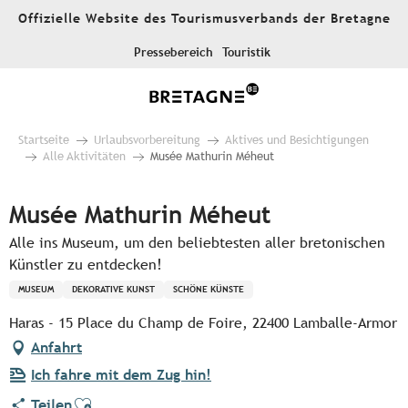
Aller
Offizielle Website des Tourismusverbands der Bretagne
au
contenu
Pressebereich
Touristik
principal
Startseite
Urlaubsvorbereitung
Aktives und Besichtigungen
Alle Aktivitäten
Musée Mathurin Méheut
Musée Mathurin Méheut
Alle ins Museum, um den beliebtesten aller bretonischen
Künstler zu entdecken!
MUSEUM
DEKORATIVE KUNST
SCHÖNE KÜNSTE
Haras - 15 Place du Champ de Foire, 22400 Lamballe-Armor
Anfahrt
Ich fahre mit dem Zug hin!
Ajouter aux favoris
Teilen