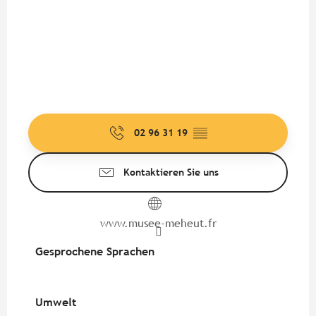
02 96 31 19
▒▒
Kontaktieren Sie uns
www.musee-meheut.fr
Gesprochene Sprachen
Gesprochene Sprachen
Umwelt
Umwelt