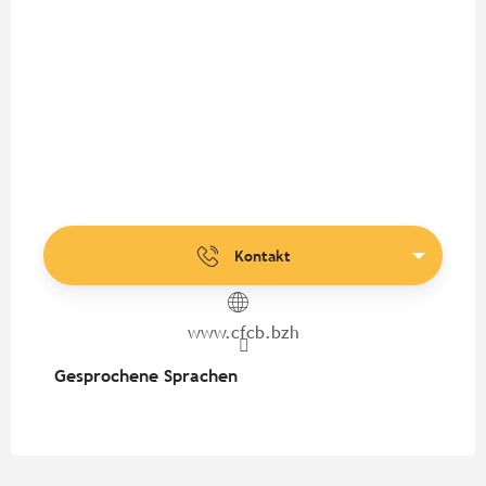
Kontakt
www.cfcb.bzh
Gesprochene Sprachen
Gesprochene Sprachen