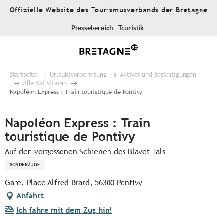
Aller
Offizielle Website des Tourismusverbands der Bretagne
au
contenu
Pressebereich
Touristik
principal
Startseite
Urlaubsvorbereitung
Aktives und Besichtigungen
Alle Aktivitäten
Napoléon Express : Train touristique de Pontivy
Napoléon Express : Train
touristique de Pontivy
Auf den vergessenen Schienen des Blavet-Tals
SONDERZÜGE
Gare, Place Alfred Brard, 56300 Pontivy
Anfahrt
Ich fahre mit dem Zug hin!