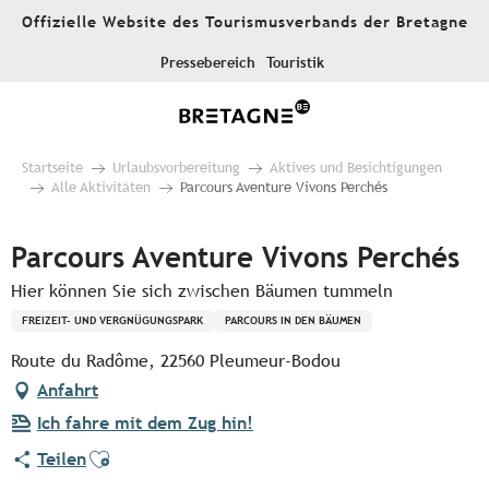
Aller
Offizielle Website des Tourismusverbands der Bretagne
au
contenu
Pressebereich
Touristik
principal
Startseite
Urlaubsvorbereitung
Aktives und Besichtigungen
Alle Aktivitäten
Parcours Aventure Vivons Perchés
Parcours Aventure Vivons Perchés
Hier können Sie sich zwischen Bäumen tummeln
FREIZEIT- UND VERGNÜGUNGSPARK
PARCOURS IN DEN BÄUMEN
Route du Radôme, 22560 Pleumeur-Bodou
Anfahrt
Ich fahre mit dem Zug hin!
Ajouter aux favoris
Teilen