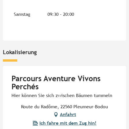
Oktober 2026
Samstag
09:30 - 20:00
vom
17 Oktober 2026
bis zum
1 November
2026
Lokalisierung
Parcours Aventure Vivons
Perchés
Hier können Sie sich zwischen Bäumen tummeln
Route du Radôme, 22560 Pleumeur-Bodou
Anfahrt
Ich fahre mit dem Zug hin!