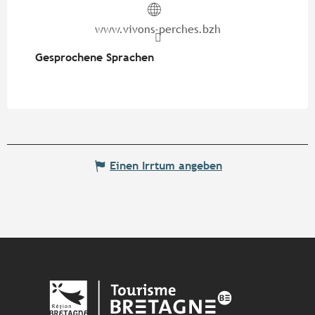
www.vivons-perches.bzh
Gesprochene Sprachen
Gesprochene Sprachen
Einen Irrtum angeben