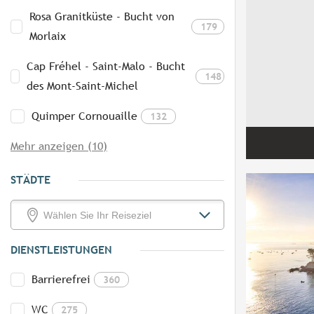
Rosa Granitküste - Bucht von
179
Morlaix
Cap Fréhel - Saint-Malo - Bucht
148
des Mont-Saint-Michel
Quimper Cornouaille
132
Mehr anzeigen (10)
STÄDTE
DIENSTLEISTUNGEN
Barrierefrei
360
WC
275