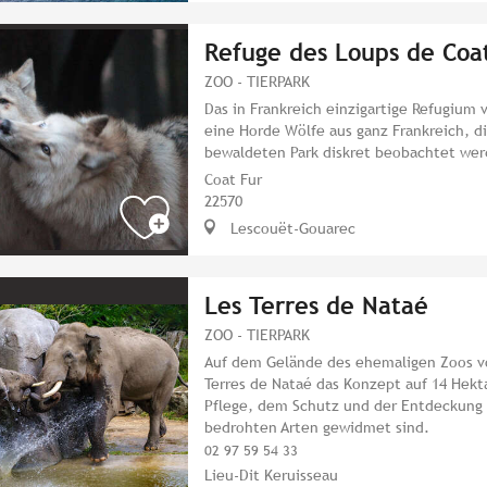
Refuge des Loups de Coa
ZOO - TIERPARK
Das in Frankreich einzigartige Refugium 
eine Horde Wölfe aus ganz Frankreich, d
bewaldeten Park diskret beobachtet we
Coat Fur
22570
Lescouët-Gouarec
Les Terres de Nataé
ZOO - TIERPARK
Auf dem Gelände des ehemaligen Zoos vo
Terres de Nataé das Konzept auf 14 Hekta
Pflege, dem Schutz und der Entdeckung 
bedrohten Arten gewidmet sind.
02 97 59 54 33
Lieu-Dit Keruisseau