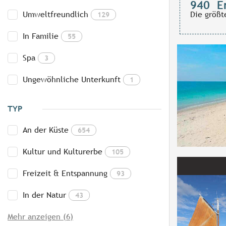
940
E
Umweltfreundlich
Die größt
129
In Familie
55
Spa
3
Ungewöhnliche Unterkunft
1
TYP
An der Küste
654
Kultur und Kulturerbe
105
Freizeit & Entspannung
93
In der Natur
43
Mehr anzeigen (6)