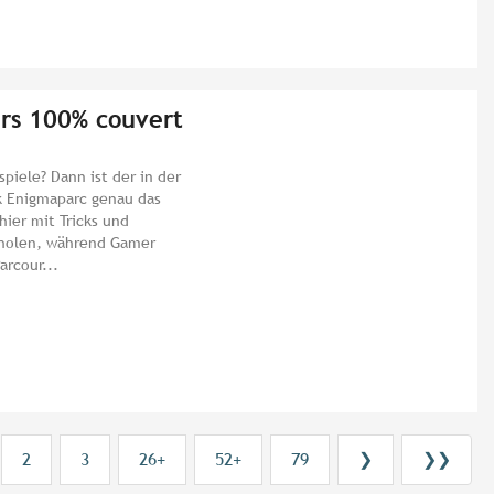
irs 100% couvert
spiele? Dann ist der in der
rk Enigmaparc genau das
hier mit Tricks und
erholen, während Gamer
arcour...
2
3
26+
52+
79
❯
❯❯