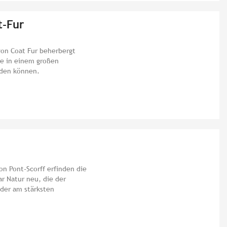
t-Fur
von Coat Fur beherbergt
ie in einem großen
rden können.
n Pont-Scorff erfinden die
r Natur neu, die der
der am stärksten