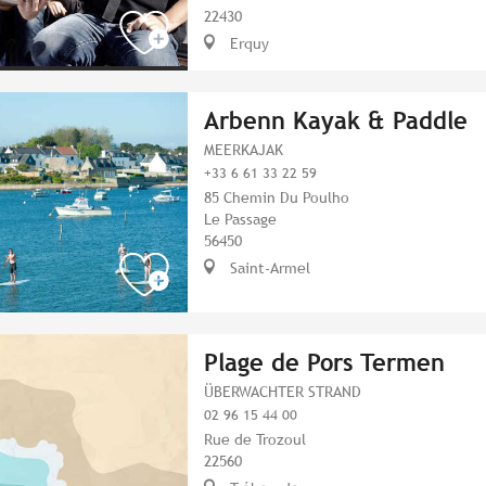
22430
Erquy
Arbenn Kayak & Paddle
MEERKAJAK
+33 6 61 33 22 59
85 Chemin Du Poulho
Le Passage
56450
Saint-Armel
Plage de Pors Termen
ÜBERWACHTER STRAND
02 96 15 44 00
Rue de Trozoul
22560