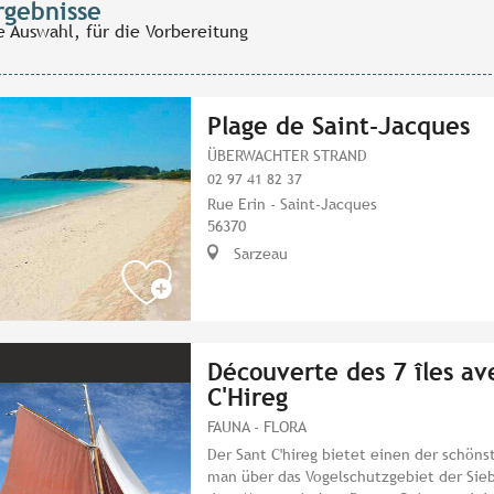
rgebnisse
e Auswahl, für die Vorbereitung
Plage de Saint-Jacques
ÜBERWACHTER STRAND
02 97 41 82 37
Rue Erin - Saint-Jacques
56370
Sarzeau
Découverte des 7 îles av
C'Hireg
FAUNA - FLORA
Der Sant C'hireg bietet einen der schöns
man über das Vogelschutzgebiet der Sieb