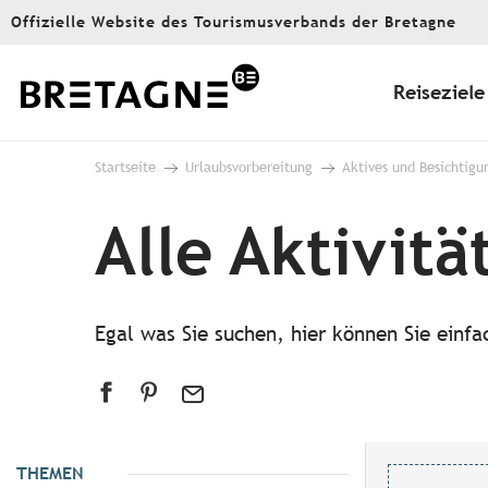
Aller
Offizielle Website des Tourismusverbands der Bretagne
au
contenu
principal
Reiseziele
Startseite
Urlaubsvorbereitung
Aktives und Besichtigu
Alle Aktivitä
Egal was Sie suchen, hier können Sie einf
THEMEN