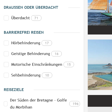
DRAUSSEN ODER ÜBERDACHT
Überdacht
71
BARRIEREFREI REISEN
Hörbehinderung
17
Geistige Behinderung
16
Motorische Einschränkungen
15
Sehbehinderung
10
REISEZIELE
Der Süden der Bretagne - Golfe
196
du Morbihan