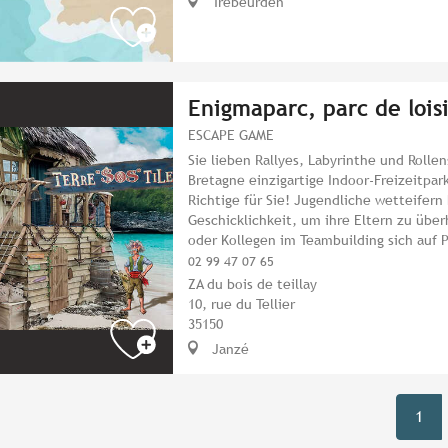
Trébeurden
Enigmaparc, parc de lois
ESCAPE GAME
Sie lieben Rallyes, Labyrinthe und Rollen
Bretagne einzigartige Indoor-Freizeitpa
Richtige für Sie! Jugendliche wetteifern 
Geschicklichkeit, um ihre Eltern zu üb
oder Kollegen im Teambuilding sich auf P
02 99 47 07 65
ZA du bois de teillay
10, rue du Tellier
35150
Janzé
1