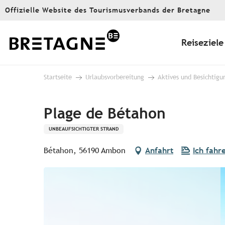
Aller
Offizielle Website des Tourismusverbands der Bretagne
au
contenu
principal
Reiseziele
Startseite
Urlaubsvorbereitung
Aktives und Besichtigu
Plage de Bétahon
UNBEAUFSICHTIGTER STRAND
Bétahon, 56190 Ambon
Anfahrt
Ich fahr