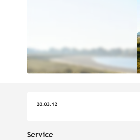
20.03.12
20.03.12
Service