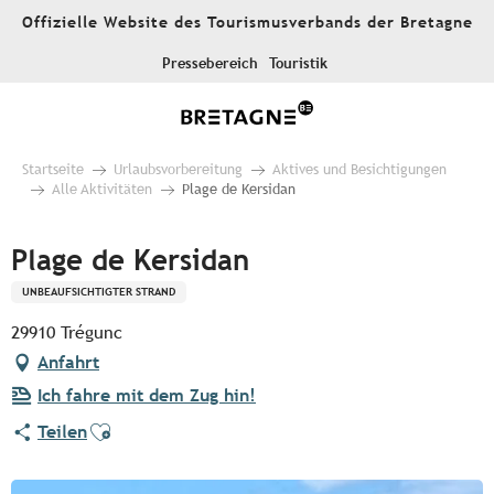
Aller
Offizielle Website des Tourismusverbands der Bretagne
au
contenu
Pressebereich
Touristik
principal
Startseite
Urlaubsvorbereitung
Aktives und Besichtigungen
Alle Aktivitäten
Plage de Kersidan
Plage de Kersidan
UNBEAUFSICHTIGTER STRAND
29910 Trégunc
Anfahrt
Ich fahre mit dem Zug hin!
Ajouter aux favoris
Teilen