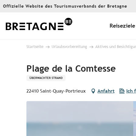
Aller
Offizielle Website des Tourismusverbands der Bretagne
au
contenu
principal
Reiseziele
Startseite
Urlaubsvorbereitung
Aktives und Besichtigu
Plage de la Comtesse
ÜBERWACHTER STRAND
22410 Saint-Quay-Portrieux
Anfahrt
Ich 