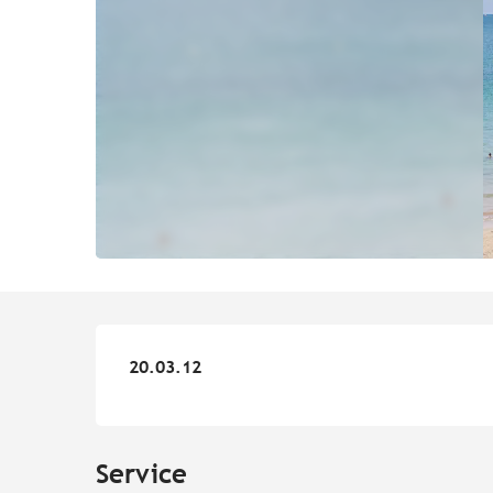
20.03.12
20.03.12
Service