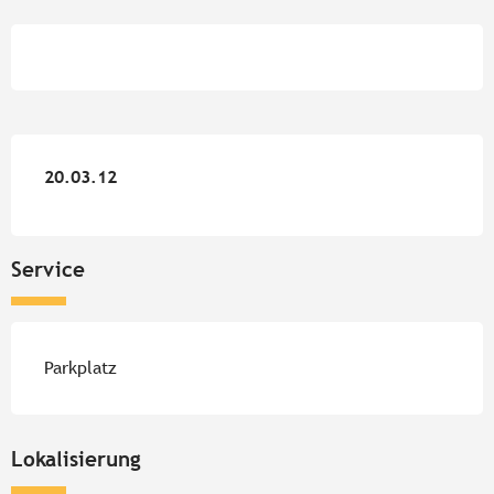
Öffnungszeiten & Kontaktdate
20.03.12
20.03.12
Service
Parkplatz
Lokalisierung