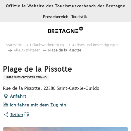
Aller
Offizielle Website des Tourismusverbands der Bretagne
au
contenu
Pressebereich
Touristik
principal
Startseite
Urlaubsvorbereitung
Aktives und Besichtigungen
Alle Aktivitäten
Plage de la Pissotte
Plage de la Pissotte
UNBEAUFSICHTIGTER STRAND
Rue de la Pissotte, 22380 Saint-Cast-le-Guildo
Anfahrt
Ich fahre mit dem Zug hin!
Ajouter aux favoris
Teilen