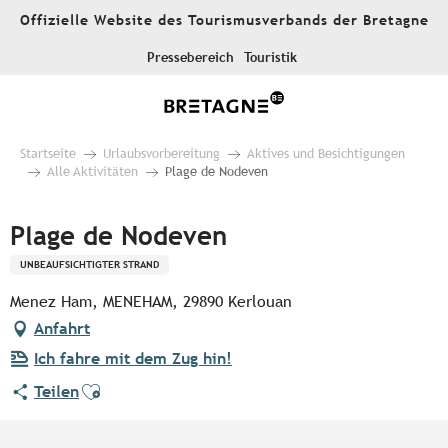
Aller
Offizielle Website des Tourismusverbands der Bretagne
au
contenu
Pressebereich
Touristik
principal
Startseite
Urlaubsvorbereitung
Aktives und Besichtigungen
Alle Aktivitäten
Plage de Nodeven
Plage de Nodeven
UNBEAUFSICHTIGTER STRAND
Menez Ham, MENEHAM, 29890 Kerlouan
Anfahrt
Ich fahre mit dem Zug hin!
Ajouter aux favoris
Teilen