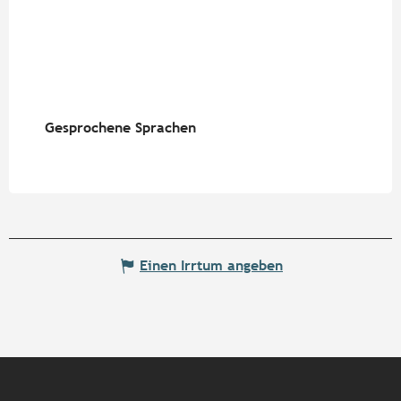
Gesprochene Sprachen
Gesprochene Sprachen
Einen Irrtum angeben