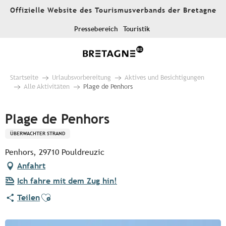
Aller
Offizielle Website des Tourismusverbands der Bretagne
au
contenu
Pressebereich
Touristik
principal
Startseite
Urlaubsvorbereitung
Aktives und Besichtigungen
Alle Aktivitäten
Plage de Penhors
Plage de Penhors
ÜBERWACHTER STRAND
Penhors, 29710 Pouldreuzic
Anfahrt
Ich fahre mit dem Zug hin!
Ajouter aux favoris
Teilen