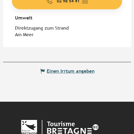
02 98 54 41
▒▒
Umwelt
Umwelt
Direktzugang zum Strand
Am Meer
Einen Irrtum angeben