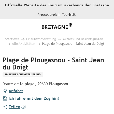
Aller
Offizielle Website des Tourismusverbands der Bretagne
au
contenu
Pressebereich
Touristik
principal
Startseite
Urlaubsvorbereitung
Aktives und Besichtigungen
Alle Aktivitäten
Plage de Plougasnou - Saint Jean du Doigt
Plage de Plougasnou - Saint Jean
du Doigt
UNBEAUFSICHTIGTER STRAND
Route de la plage, 29630 Plougasnou
Anfahrt
Ich fahre mit dem Zug hin!
Ajouter aux favoris
Teilen