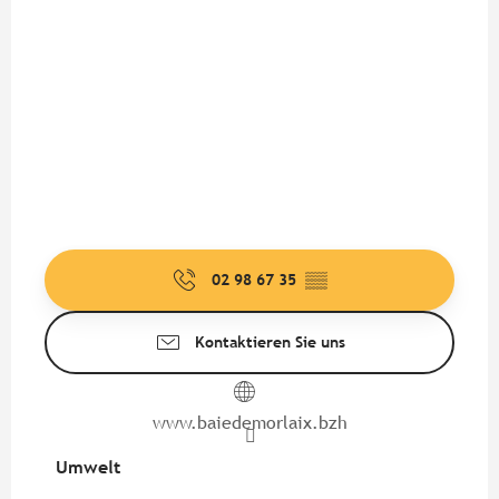
02 98 67 35
▒▒
Kontaktieren Sie uns
www.baiedemorlaix.bzh
Umwelt
Umwelt