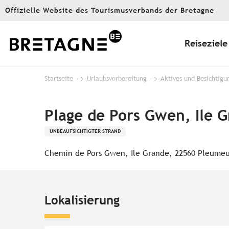
Aller
Offizielle Website des Tourismusverbands der Bretagne
au
contenu
principal
Reiseziele
Startseite
Urlaubsvorbereitung
Aktives und Besichtigu
Plage de Pors Gwen, Ile 
UNBEAUFSICHTIGTER STRAND
Chemin de Pors Gwen, Ile Grande, 22560 Pleume
Lokalisierung