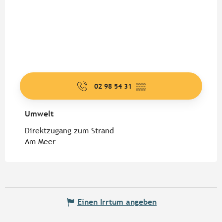
02 98 54 31
▒▒
Umwelt
Umwelt
Direktzugang zum Strand
Am Meer
Einen Irrtum angeben