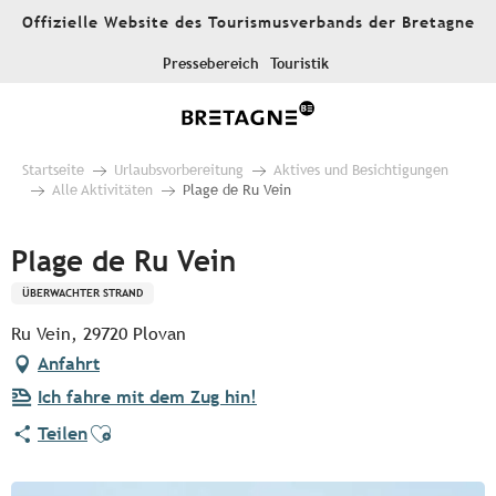
Aller
Offizielle Website des Tourismusverbands der Bretagne
au
contenu
Pressebereich
Touristik
principal
Startseite
Urlaubsvorbereitung
Aktives und Besichtigungen
Alle Aktivitäten
Plage de Ru Vein
Plage de Ru Vein
ÜBERWACHTER STRAND
Ru Vein, 29720 Plovan
Anfahrt
Ich fahre mit dem Zug hin!
Ajouter aux favoris
Teilen