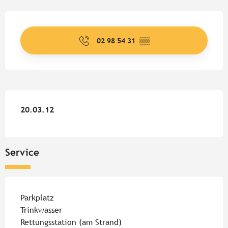
Öffnungszeiten & Kontaktdate
02 98 54 31
▒▒
20.03.12
20.03.12
Service
Parkplatz
Trinkwasser
Rettungsstation (am Strand)