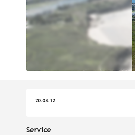
20.03.12
20.03.12
Service