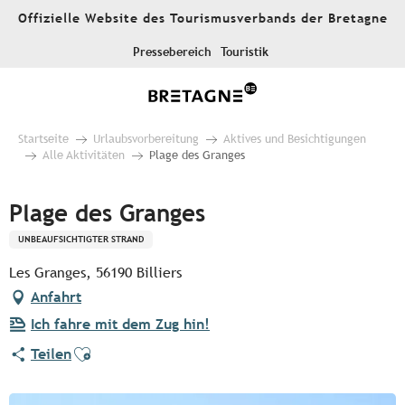
Aller
Offizielle Website des Tourismusverbands der Bretagne
au
contenu
Pressebereich
Touristik
principal
Startseite
Urlaubsvorbereitung
Aktives und Besichtigungen
Alle Aktivitäten
Plage des Granges
Plage des Granges
UNBEAUFSICHTIGTER STRAND
Les Granges, 56190 Billiers
Anfahrt
Ich fahre mit dem Zug hin!
Ajouter aux favoris
Teilen