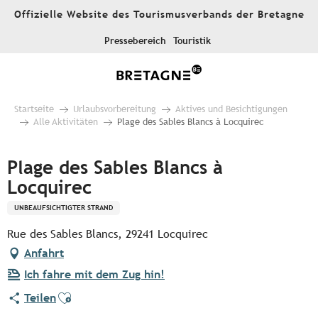
Aller
Offizielle Website des Tourismusverbands der Bretagne
au
contenu
Pressebereich
Touristik
principal
Startseite
Urlaubsvorbereitung
Aktives und Besichtigungen
Alle Aktivitäten
Plage des Sables Blancs à Locquirec
Plage des Sables Blancs à
Locquirec
UNBEAUFSICHTIGTER STRAND
Rue des Sables Blancs, 29241 Locquirec
Anfahrt
Ich fahre mit dem Zug hin!
Ajouter aux favoris
Teilen