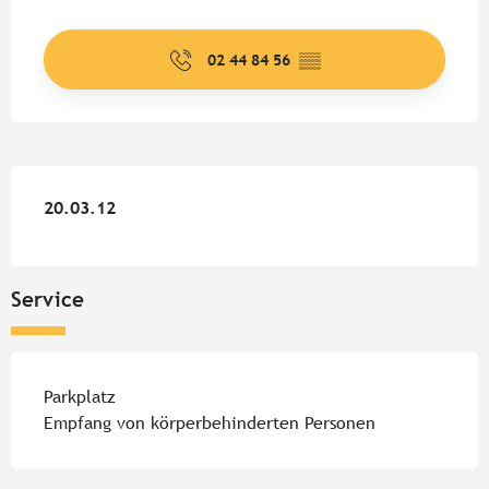
Öffnungszeiten & Kontaktdate
02 44 84 56
▒▒
20.03.12
20.03.12
Service
Parkplatz
Empfang von körperbehinderten Personen