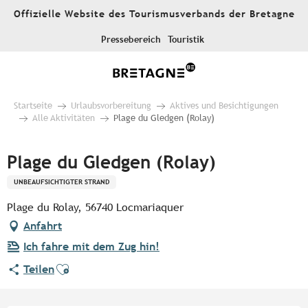
Aller
Offizielle Website des Tourismusverbands der Bretagne
au
contenu
Pressebereich
Touristik
principal
Startseite
Urlaubsvorbereitung
Aktives und Besichtigungen
Alle Aktivitäten
Plage du Gledgen (Rolay)
Plage du Gledgen (Rolay)
UNBEAUFSICHTIGTER STRAND
Plage du Rolay, 56740 Locmariaquer
Anfahrt
Ich fahre mit dem Zug hin!
Ajouter aux favoris
Teilen