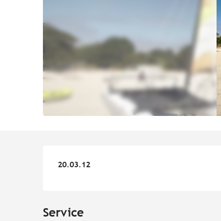
20.03.12
20.03.12
Service