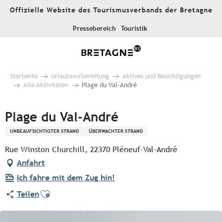
Aller
Offizielle Website des Tourismusverbands der Bretagne
au
contenu
Pressebereich
Touristik
principal
Startseite
Urlaubsvorbereitung
Aktives und Besichtigungen
Alle Aktivitäten
Plage du Val-André
Plage du Val-André
UNBEAUFSICHTIGTER STRAND
ÜBERWACHTER STRAND
Rue Winston Churchill, 22370 Pléneuf-Val-André
Anfahrt
Ich fahre mit dem Zug hin!
Ajouter aux favoris
Teilen