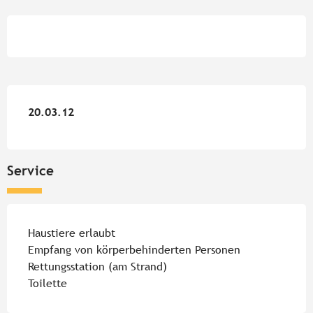
Öffnungszeiten & Kontaktdate
20.03.12
20.03.12
Service
Haustiere erlaubt
Empfang von körperbehinderten Personen
Rettungsstation (am Strand)
Toilette