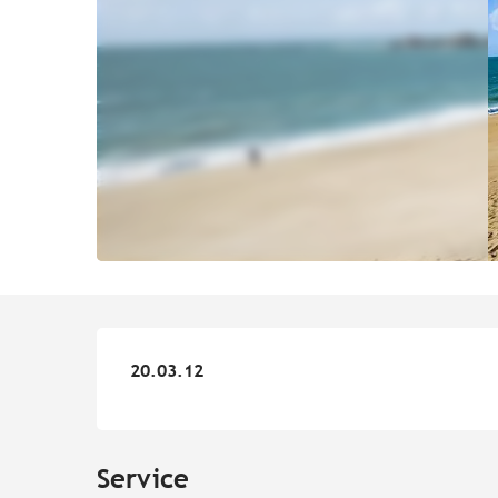
20.03.12
20.03.12
Service