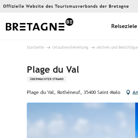
Aller
Offizielle Website des Tourismusverbands der Bretagne
au
contenu
principal
Reiseziele
Startseite
Urlaubsvorbereitung
Aktives und Besichtigu
Plage du Val
ÜBERWACHTER STRAND
Plage du Val, Rothéneuf, 35400 Saint-Malo
An