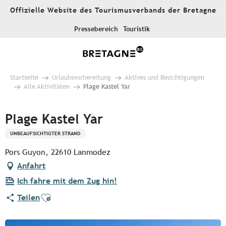
Aller
Offizielle Website des Tourismusverbands der Bretagne
au
contenu
Pressebereich
Touristik
principal
Startseite
Urlaubsvorbereitung
Aktives und Besichtigungen
Alle Aktivitäten
Plage Kastel Yar
Plage Kastel Yar
UNBEAUFSICHTIGTER STRAND
Pors Guyon, 22610 Lanmodez
Anfahrt
Ich fahre mit dem Zug hin!
Ajouter aux favoris
Teilen