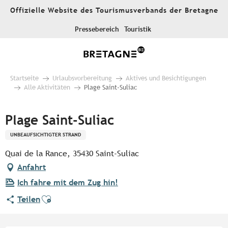
Aller
Offizielle Website des Tourismusverbands der Bretagne
au
contenu
Pressebereich
Touristik
principal
Startseite
Urlaubsvorbereitung
Aktives und Besichtigungen
Alle Aktivitäten
Plage Saint-Suliac
Plage Saint-Suliac
UNBEAUFSICHTIGTER STRAND
Quai de la Rance, 35430 Saint-Suliac
Anfahrt
Ich fahre mit dem Zug hin!
Ajouter aux favoris
Teilen