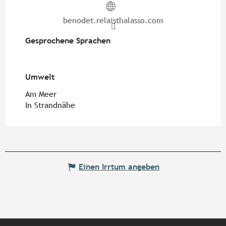
benodet.relaisthalasso.com
Gesprochene Sprachen
Gesprochene Sprachen
Umwelt
Umwelt
Am Meer
In Strandnähe
Einen Irrtum angeben