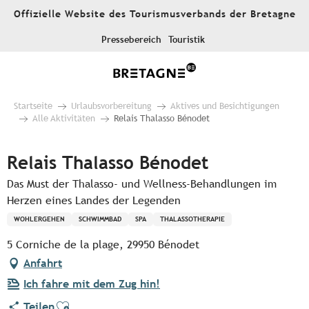
Aller
Offizielle Website des Tourismusverbands der Bretagne
au
contenu
Pressebereich
Touristik
principal
Startseite
Urlaubsvorbereitung
Aktives und Besichtigungen
Alle Aktivitäten
Relais Thalasso Bénodet
Relais Thalasso Bénodet
Das Must der Thalasso- und Wellness-Behandlungen im
Herzen eines Landes der Legenden
WOHLERGEHEN
SCHWIMMBAD
SPA
THALASSOTHERAPIE
5 Corniche de la plage, 29950 Bénodet
Anfahrt
Ich fahre mit dem Zug hin!
Ajouter aux favoris
Teilen