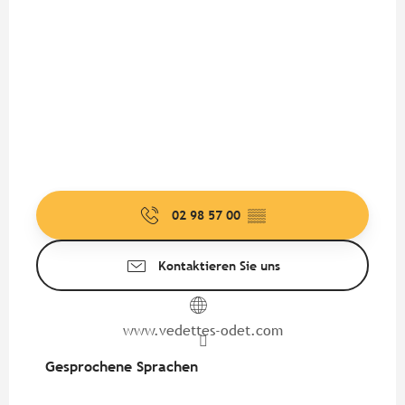
02 98 57 00
▒▒
Kontaktieren Sie uns
www.vedettes-odet.com
Gesprochene Sprachen
Gesprochene Sprachen