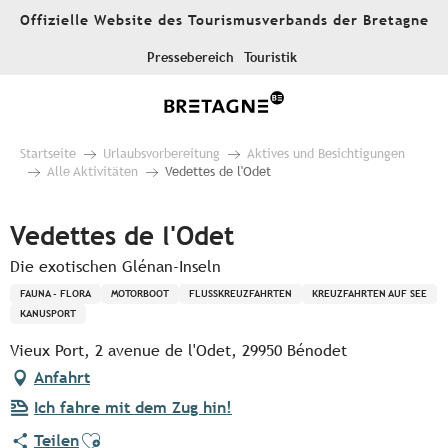
Aller
Offizielle Website des Tourismusverbands der Bretagne
au
contenu
Pressebereich
Touristik
principal
Startseite
Urlaubsvorbereitung
Aktives und Besichtigungen
Alle Aktivitäten
Vedettes de l'Odet
Vedettes de l'Odet
Die exotischen Glénan-Inseln
FAUNA - FLORA
MOTORBOOT
FLUSSKREUZFAHRTEN
KREUZFAHRTEN AUF SEE
KANUSPORT
Vieux Port, 2 avenue de l'Odet, 29950 Bénodet
Anfahrt
Ich fahre mit dem Zug hin!
Ajouter aux favoris
Teilen