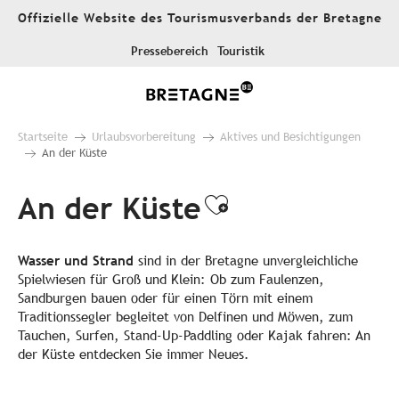
Aller
Offizielle Website des Tourismusverbands der Bretagne
au
contenu
Pressebereich
Touristik
principal
Startseite
Urlaubsvorbereitung
Aktives und Besichtigungen
An der Küste
An der Küste
Ajouter aux f
Wasser und Strand
sind in der Bretagne unvergleichliche
Spielwiesen für Groß und Klein: Ob zum Faulenzen,
Sandburgen bauen oder für einen Törn mit einem
Traditionssegler begleitet von Delfinen und Möwen, zum
Tauchen, Surfen, Stand-Up-Paddling oder Kajak fahren: An
der Küste entdecken Sie immer Neues.