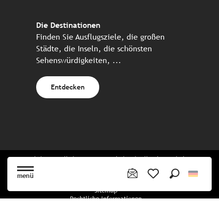
Die Destinationen
Finden Sie Ausflugsziele, die großen
Städte, die Inseln, die schönsten
Sehenswürdigkeiten, ...
Entdecken
Website erstellt in Zusammenarbeit mit allen bretonischen
Tourismuspartnern
menü
Suche
Voir les favoris
Sitemap
Rechtliche Informationen
Vertraulichkeitsrichtlinien
Cookie-Richtlinie