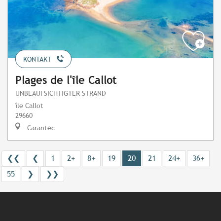
KONTAKT
Plages de l'île Callot
UNBEAUFSICHTIGTER STRAND
île Callot
29660
Carantec
❮❮
❮
1
2+
8+
19
20
21
24+
36+
55
❯
❯❯