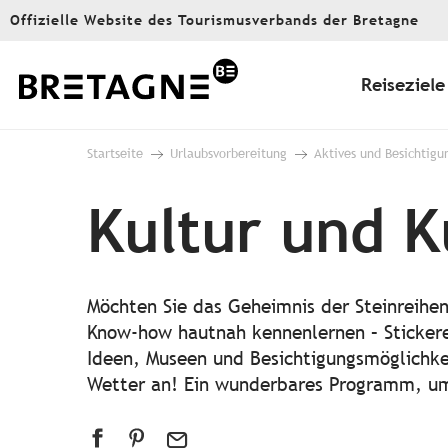
Aller
Offizielle Website des Tourismusverbands der Bretagne
au
contenu
principal
Reiseziele
Startseite
Urlaubsvorbereitung
Aktives und Besichtigu
Kultur und K
Möchten Sie das Geheimnis der Steinreihen
Know-how hautnah kennenlernen – Stickerei
Ideen, Museen und Besichtigungsmöglichkei
Wetter an! Ein wunderbares Programm, um 