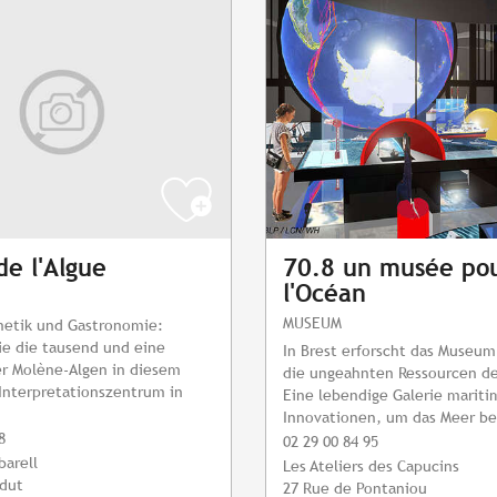
de l'Algue
70.8 un musée po
l'Océan
MUSEUM
metik und Gastronomie:
ie die tausend und eine
In Brest erforscht das Museum
er Molène-Algen in diesem
die ungeahnten Ressourcen de
Interpretationszentrum in
Eine lebendige Galerie mariti
Innovationen, um das Meer be
8
02 29 00 84 95
barell
Les Ateliers des Capucins
ldut
27 Rue de Pontaniou