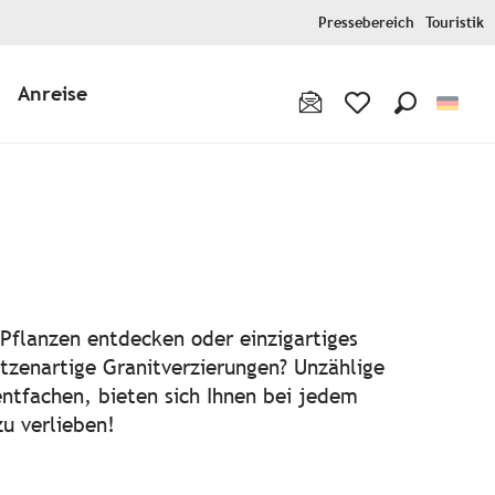
Pressebereich
Touristik
Anreise
Suche
Voir les favoris
r aux favoris
Pflanzen entdecken oder einzigartiges
itzenartige Granitverzierungen? Unzählige
entfachen, bieten sich Ihnen bei jedem
u verlieben!