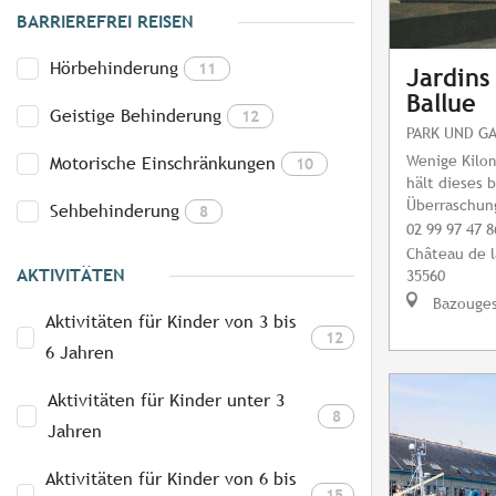
BARRIEREFREI REISEN
Hörbehinderung
11
Jardins
Ballue
Geistige Behinderung
12
PARK UND G
Wenige Kilo
Motorische Einschränkungen
10
hält dieses 
Überraschung
Sehbehinderung
8
02 99 97 47 8
Château de l
AKTIVITÄTEN
35560
Bazouges
Aktivitäten für Kinder von 3 bis
12
6 Jahren
Aktivitäten für Kinder unter 3
8
Jahren
Aktivitäten für Kinder von 6 bis
15