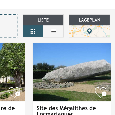
LISTE
LAGEPLAN
ire de
Site des Mégalithes de
Locmariaquer