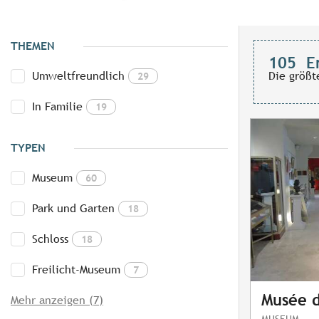
THEMEN
105
E
Umweltfreundlich
Die größt
29
In Familie
19
TYPEN
Museum
60
Park und Garten
18
Schloss
18
Freilicht-Museum
7
Musée d
Mehr anzeigen (7)
MUSEUM