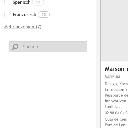
Spanisch
17
Französisch
93
Mehr anzeigen (7)
Maison 
MUSEUM
Design, Kos
Entdecken S
Ressource d
innovativen 
Lanild...
02 98 04 04 9
Quai de Cam
Port de Lani