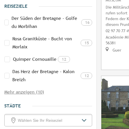
REISEZIELE
Die Militärs
rufen sofort
Der Süden der Bretagne - Golfe
Federn der 
16
diesem Prun
du Morbihan
02 97 70 77 4
Académie Mil
Rosa Granitküste - Bucht von
15
56381
Morlaix
Guer
Quimper Cornouaille
12
Das Herz der Bretagne - Kalon
12
Breizh
Mehr anzeigen (10)
STÄDTE