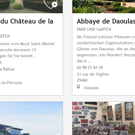
 du Château de la
Abbaye de Daoula
PARK UND GARTEN
ARTEN
Als Freund schöner Pflanzen m
medizinischen Eigenschaften 
meter vom Mont Saint-Michel
Gärten von Daoulas, die an di
barocke Anwesen 13
angrenzen, ein Wunder! Nutze
en für Sie bereit…
die A...
6
02 98 25 84 39
a Ballue
21 rue de l'église
29460
-la-Pérouse
Daoulas