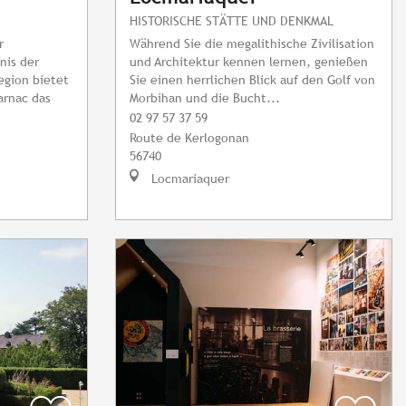
HISTORISCHE STÄTTE UND DENKMAL
r
Während Sie die megalithische Zivilisation
nis der
und Architektur kennen lernen, genießen
egion bietet
Sie einen herrlichen Blick auf den Golf von
arnac das
Morbihan und die Bucht...
02 97 57 37 59
Route de Kerlogonan
56740
Locmariaquer