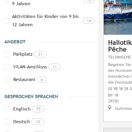
9 Jahren
Aktivitäten für Kinder von 9 bis
16
12 Jahren
ANGEBOT
Haliotik
Pêche
Parkplatz
21
TECHNISCHE
Begeben Sie 
WLAN-Anschluss
11
der Hochseef
interaktiver
Restaurant
6
die Fischauk
02 98 58 28 3
BP 18
GESPROCHEN SPRACHEN
29730
Guilvine
Englisch
75
Deutsch
10