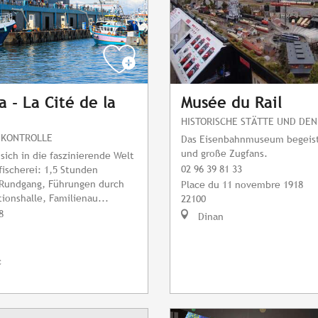
a - La Cité de la
Musée du Rail
HISTORISCHE STÄTTE UND DE
 KONTROLLE
Das Eisenbahnmuseum begeist
und große Zugfans.
sich in die faszinierende Welt
02 96 39 81 33
ischerei: 1,5 Stunden
 Rundgang, Führungen durch
Place du 11 novembre 1918
tionshalle, Familienau...
22100
8
Dinan
c