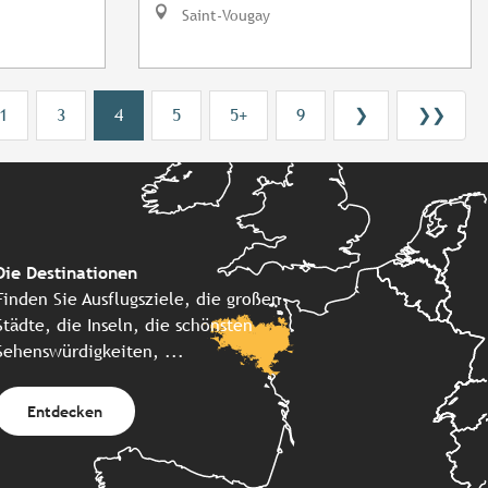
Saint-Vougay
1
3
4
5
5+
9
❯
❯❯
Die Destinationen
Finden Sie Ausflugsziele, die großen
Städte, die Inseln, die schönsten
Sehenswürdigkeiten, ...
Entdecken