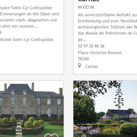
MUSEUM
chulen Saint-Cyr Coëtquidan
 Erinnerungen an die Säbel und
Als unverzichtbarer Auftakt zu
Korsaren wach. Abgesehen von
Entdeckung und zum Verständ
k ehrt ein monum...
archäologischen Stätten der R
9
das Musée de Préhistoire de C
ga...
itaire Saint-Cyr Coëtquidan
02 97 52 66 36
Place Christian Bonnet
56340
Carnac