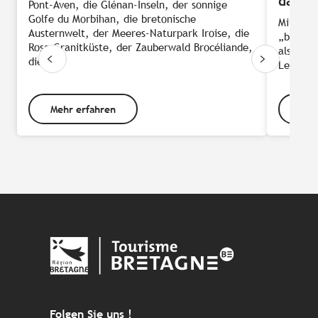
da
Pont-Aven, die Glénan-Inseln, der sonnige
Golfe du Morbihan, die bretonische
Mit viel
Austernwelt, der Meeres-Naturpark Iroise, die
„bretoni
Rosa Granitküste, der Zauberwald Brocéliande,
als Jean
die...
Leser se
Mehr erfahren
Meh
Folgen Sie uns !