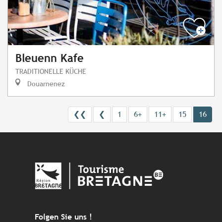
Bleuenn Kafe
TRADITIONELLE KÜCHE
Douarnenez
❮❮
❮
1
6+
11+
15
16
Folgen Sie uns !