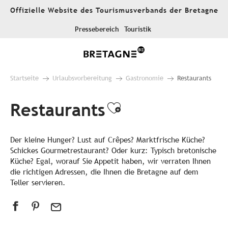
Aller
Offizielle Website des Tourismusverbands der Bretagne
au
contenu
Pressebereich
Touristik
principal
Startseite
Urlaubsvorbereitung
Gastronomie
Restaurants
Restaurants
Ajouter aux fa
Der kleine Hunger? Lust auf Crêpes? Marktfrische Küche?
Schickes Gourmetrestaurant? Oder kurz: Typisch bretonische
Küche? Egal, worauf Sie Appetit haben, wir verraten Ihnen
die richtigen Adressen, die Ihnen die Bretagne auf dem
Teller servieren.